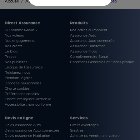
Accueil
Assurance moto
Simulation assurance moto
Direct Assurance
Produits
Qui sommes-nous ?
Nos offres du moment
Nos valeurs
Assurance Auto
Nos engagements
Assurance Auto connectée
Avis clients
Assurance Habitation
Le Blog
Assurance Moto
Presse
Complémentaire Santé
Nos publicités
Conditions Générales et Fiches produit
Lexique de l'assurance
Rejoignez-nous
Mentions légales
Données personnelles
Charte cookies
Préférences cookies
Charte intelligence artificielle
Accessibilité : non-conforme
Devis en ligne
Services
Devis assurance Auto
Direct Avantages
Devis assurance Auto connectée
Sinistres
Devis assurance Habitation
Acheter ou vendre une voiture