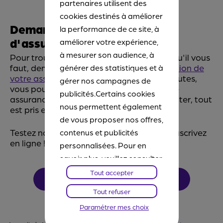
partenaires utilisent des
cookies destinés à améliorer
Demandez une simulation
la performance de ce site, à
d'assurance deux roues
améliorer votre expérience,
à mesurer son audience, à
Pour trouver la formule assurance moto qu'il vous
faut, demandez gratuitement
une estimation de
générer des statistiques et à
votre assurance en ligne
. En quelques minutes,
gérer nos campagnes de
vous pourrez ainsi calculer le tarif de votre
publicités.Certains cookies
assurance moto. Grosse cylindrée ou scooter, tout
nous permettent également
est pris en compte dans cette simulation.
de vous proposer nos offres,
Testez notre tarif
en quelques clics
, et souscrivez
contenus et publicités
en ligne !
personnalisées. Pour en
savoir plus, veuillez consulter
notre
Chartes Cookies
. Vous
Tout accepter
DEVIS EN LIGNE
pourrez à tout moment
Tout refuser
paramétrer vos choix et
Paramétrer mes choix
refuser certains cookies.