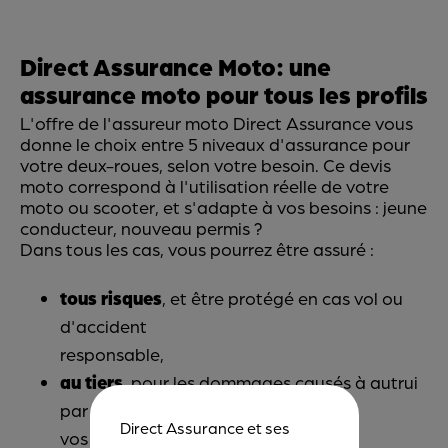
Direct Assurance Moto: une
assurance moto pour tous les profils
L'offre de l'assureur moto Direct Assurance vous
donne le choix entre 5 niveaux d'assurance pour
votre deux-roues, selon votre besoin. Ce devis
moto correspond à l'utilisation réelle de votre
moto ou scooter, et s'adapte à vos besoins : jeune
conducteur, nouveau permis ?
Dans tous les cas, vous pourrez être assuré :
tous risques
, et être protégé en cas vol ou
d'accident
responsable,
au tiers
, pour les dommages causés à autrui
par vous-même ou un de
Direct Assurance et ses
vos passagers.