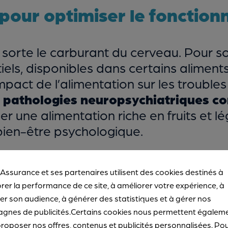
pour optimiser le fonctio
 sorte le carburant du cerveau. Pour s
iels, disponibles dans certains aliment
pact de l’alimentation sur les trouble
et pathologies neuropsychiatriques c
r une alimentation riche en fruits et l
bien-être psychologique.
 Assurance et ses partenaires utilisent des cookies destinés à
rer la performance de ce site, à améliorer votre expérience, à
r son audience, à générer des statistiques et à gérer nos
gnes de publicités.Certains cookies nous permettent égalem
 régulièrement avec son r
roposer nos offres, contenus et publicités personnalisées. Po