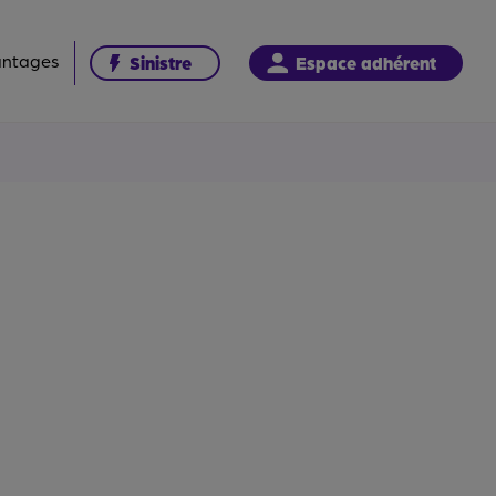
antages
Sinistre
Espace adhérent