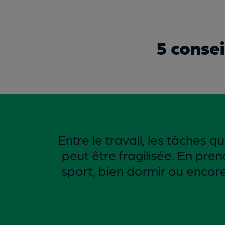
5 conse
Entre le travail, les tâches 
peut être fragilisée. En pren
sport, bien dormir ou enco