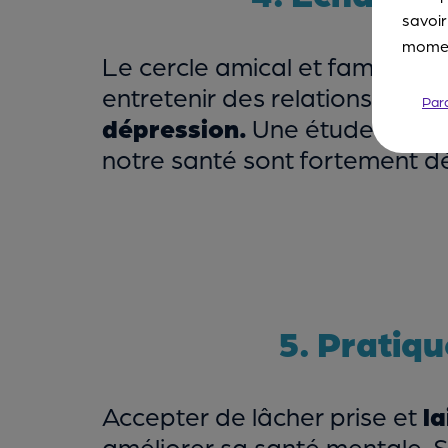
savoir
moment
Le cercle amical et familial e
entretenir des relations socia
Par
dépression.
Une étude menée 
notre santé sont fortement dé
5. Pratiqu
Accepter de lâcher prise et
la
améliorer sa santé mentale. 