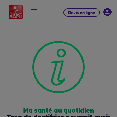
Devis en ligne
Ma santé au quotidien
Trop de dentifrice pourrait avoir