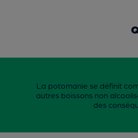
Q
La potomanie se définit com
autres boissons non alcoolis
des conséque