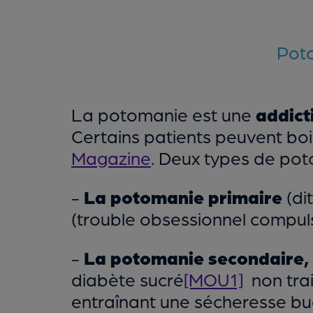
Poto
La potomanie est une
addict
Certains patients peuvent boire
Magazine
. Deux types de pot
-
La potomanie primaire
(di
(trouble obsessionnel compulsi
-
La potomanie secondaire,
diabète sucré
[MOU1]
non tra
entraînant une sécheresse bu