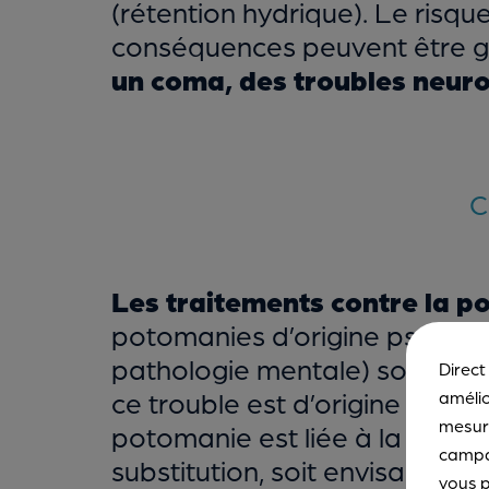
(rétention hydrique). Le risq
conséquences peuvent être 
un coma, des troubles neurol
C
Les traitements contre la 
potomanies d’origine psycholo
pathologie mentale) sont tout 
Direct
ce trouble est d’origine physio
amélio
mesure
potomanie est liée à la prise
campa
substitution, soit envisager l’
vous p