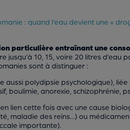
manie : quand l’eau devient une « dro
ion particulière entraînant une con
 jusqu’à 10, 15, voire 20 litres d’eau p
omanies sont à distinguer :
te aussi polydipsie psychologique), lié
f, boulimie, anorexie, schizophrénie, p
en lien cette fois avec une cause biolo
ité, maladie des reins…) ou médicame
ccale importante).