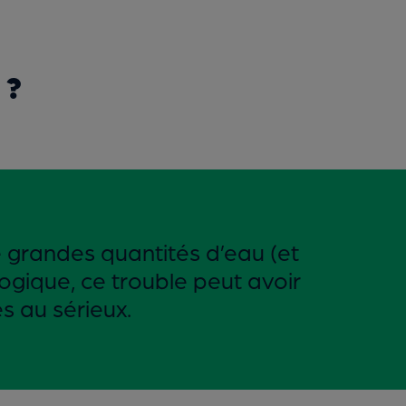
 ?
 grandes quantités d’eau (et
ogique, ce trouble peut avoir
s au sérieux.