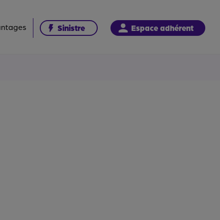
antages
Sinistre
Espace adhérent