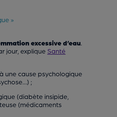
gue »
sommation excessive d’eau
.
ar jour, explique
Santé
e à une cause psychologique
sychose…) ;
gique (diabète insipide,
nteuse (médicaments