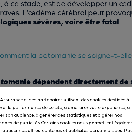
ue, à ce stade, est de développer un œ
graves. L’œdème cérébral peut provo
ogiques sévères, voire être fatal
.
omment la potomanie se soigne-t-elle
potomanie dépendent directement de 
gique, une psychothérapie ou un suivi
indiqués afin de trouver l’élément décl
 Assurance et ses partenaires utilisent des cookies destinés à
logique, la maladie en cause doit être p
rer la performance de ce site, à améliorer votre expérience, à
r son audience, à générer des statistiques et à gérer nos
 d’un médicament, le médecin peut soit
gnes de publicités.Certains cookies nous permettent égalem
arrêt du traitement.
roposer nos offres, contenus et publicités personnalisées. Po