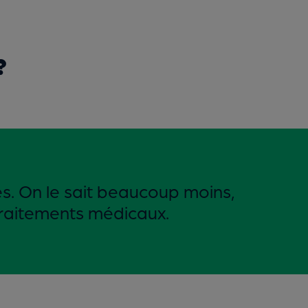
?
. On le sait beaucoup moins,
 traitements médicaux.