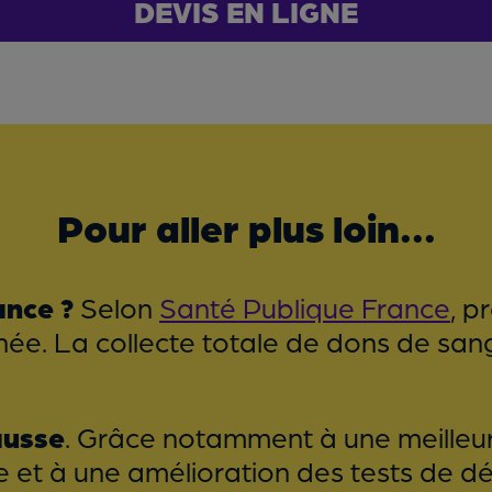
DEVIS EN LIGNE
Pour aller plus loin...
ance ?
Selon
Santé Publique France
, p
ée. La collecte totale de dons de san
ausse
. Grâce notamment à une meilleur
 et à une amélioration des tests de dép