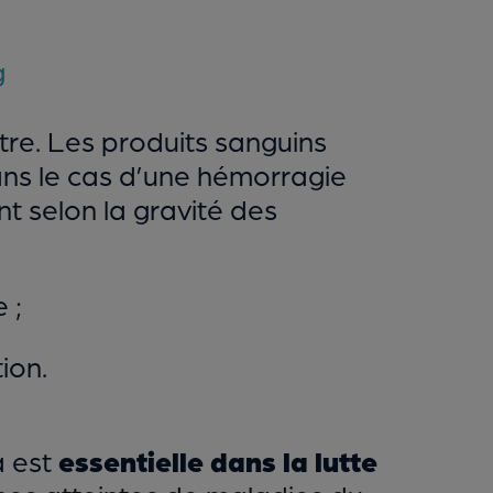
g
itre. Les produits sanguins
ans le cas d’une hémorragie
nt selon la gravité des
 ;
ion.
a est
essentielle dans la lutte