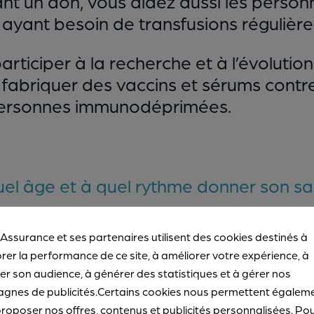
sant un don, vous aidez aussi les perso
 ayant besoin de transfusions régulière
participer à la recherche et à l’évolutio
e fabriquer des vaccins et sérums contr
 personnes immunodéprimées.
uel âge et à quel rythme donner son sa
 Assurance et ses partenaires utilisent des cookies destinés à
aquettes est possible dès 18 ans et ju
rer la performance de ce site, à améliorer votre expérience, à
ontre avoir moins de 66 ans, est-il ind
r son audience, à générer des statistiques et à gérer nos
ang
(EFS).
gnes de publicités.Certains cookies nous permettent égalem
roposer nos offres, contenus et publicités personnalisées. Po