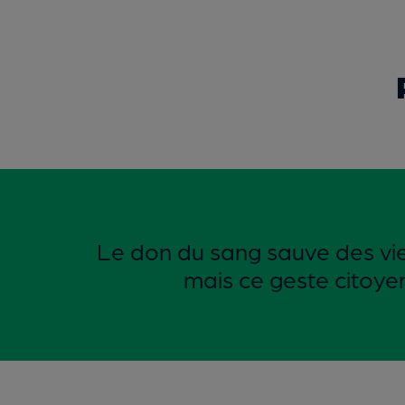
Le don du sang sauve des vi
mais ce geste citoyen