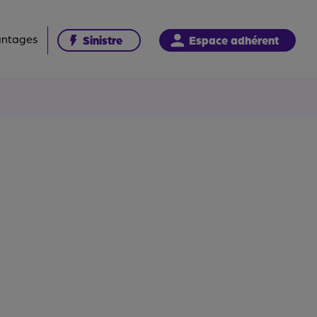
antages
Sinistre
Espace adhérent