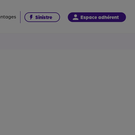
antages
Sinistre
Espace adhérent