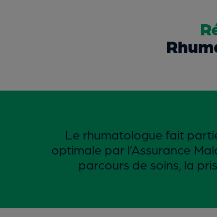
R
Rhuma
Le rhumatologue fait parti
optimale par l’Assurance Mala
parcours de soins, la pr