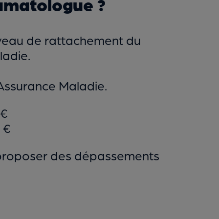
humatologue ?
iveau de rattachement du
ladie.
 l’Assurance Maladie.
 €
 €
ut proposer des dépassements