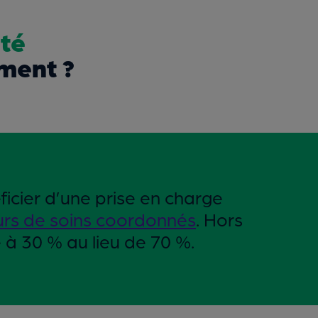
té
ment ?
icier d’une prise en charge
rs de soins coordonnés
. Hors
e à 30 % au lieu de 70 %.