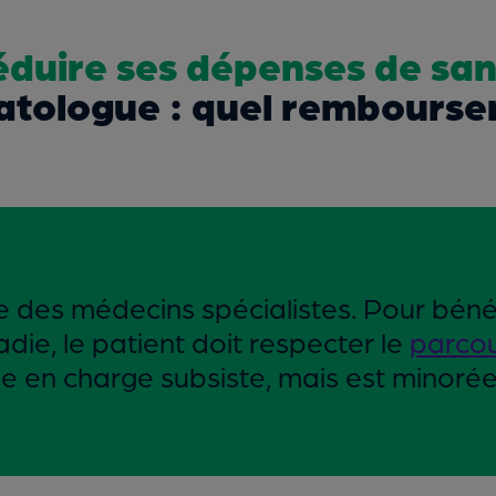
éduire ses dépenses de san
tologue : quel rembourse
e des médecins spécialistes. Pour bénéf
die, le patient doit respecter le
parcou
ise en charge subsiste, mais est minoré