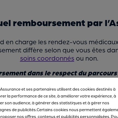
el remboursement par l’A
d en charge les rendez-vous médicaux
sement diffère selon que vous êtes dan
soins coordonnés
ou non.
ement dans le respect du parcours 
rs de soins coordonnés, l’Assurance M
aire il est minoré à 30 %. Par exemple,
 Assurance et ses partenaires utilisent des cookies destinés à
tologue, ce dernier est
conventionné se
rer la performance de ce site, à améliorer votre expérience, à
r son audience, à générer des statistiques et à gérer nos
re
médecin traitant
.
Vous êtes rembour
gnes de publicités.Certains cookies nous permettent égalem
it (30 € X 70 % - 1 € de participation for
roposer nos offres, contenus et publicités personnalisées. Po