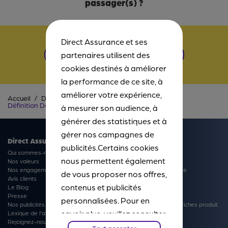
passager(s) ?
Direct Assurance et ses
RETOUR AU LEXIQUE
partenaires utilisent des
cookies destinés à améliorer
la performance de ce site, à
améliorer votre expérience,
Accueil
Direct Assurance
Définition Dommages corporels - Lexique
à mesurer son audience, à
générer des statistiques et à
gérer nos campagnes de
Direct Assurance
Produits
publicités.Certains cookies
Qui sommes-nous ?
Nos offres du moment
nous permettent également
Nos valeurs
Assurance Auto
Nos engagements
Assurance Auto connectée
de vous proposer nos offres,
Avis clients
Assurance Habitation
contenus et publicités
Le Blog
Assurance Moto
Presse
Complémentaire Santé
personnalisées. Pour en
Nos publicités
Conditions Générales et Fiches produit
savoir plus, veuillez consulter
Lexique de l'assurance
Rejoignez-nous
notre
Chartes Cookies
. Vous