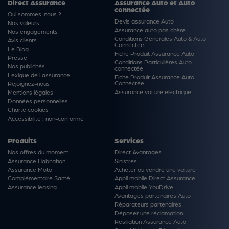
Direct Assurance
Assurance Auto et Auto
connectée
Qui sommes-nous ?
Devis assurance Auto
Nos valeurs
Assurance auto pas chère
Nos engagements
Conditions Générales Auto & Auto
Avis clients
Connectée
Le Blog
Fiche Produit Assurance Auto
Presse
Conditions Particulières Auto
Nos publicités
connectée
Lexique de l'assurance
Fiche Produit Assurance Auto
Connectée
Rejoignez-nous
Assurance voiture électrique
Mentions légales
Données personnelles
Charte cookies
Accessibilité : non-conforme
Produits
Services
Nos offres du moment
Direct Avantages
Assurance Habitation
Sinistres
Assurance Moto
Acheter ou vendre une voiture
Complémentaire Santé
Appli mobile Direct Assurance
Assurance leasing
Appli mobile YouDrive
Avantages partenaires Auto
Réparateurs partenaires
Déposer une réclamation
Résiliation Assurance Auto