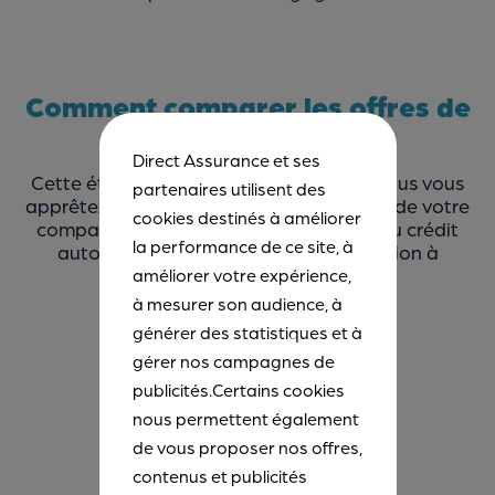
Comment comparer les offres de
crédit auto ?
Direct Assurance et ses
Cette étape est indispensable lorsque vous vous
partenaires utilisent des
apprêtez à souscrire à un
prêt auto
. Lors de votre
cookies destinés à améliorer
comparaison, en dehors du
coût total
du crédit
la performance de ce site, à
auto, il est important de prêter attention à
plusieurs éléments :
améliorer votre expérience,
à mesurer son audience, à
- le
taux d’intérêt
;
générer des statistiques et à
gérer nos campagnes de
- les
frais de dossier
publicités.Certains cookies
nous permettent également
- le montant des
échéances
;
de vous proposer nos offres,
contenus et publicités
- la
durée
de remboursement ;