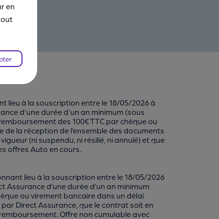
ur en
tout
pter
ieu à la souscription entre le 18/05/2026 à
urance d'une durée d'un an minimum (sous
). Remboursement des 100€ TTC par chèque ou
ve de la réception de l’ensemble des documents
gueur (ni suspendu, ni résilié, ni annulé) et que
es offres Auto en cours.
nt lieu à la souscription entre le 18/05/2026
ect Assurance d’une durée d’un an minimum
èque ou virement bancaire dans un délai
par Direct Assurance, que le contrat soit en
t du remboursement. Offre non cumulable avec