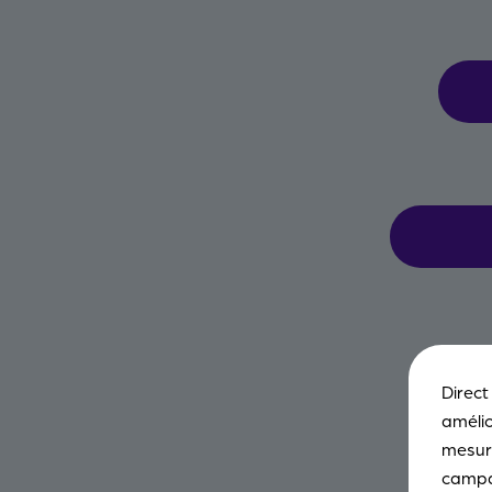
Direct
amélio
mesure
campa