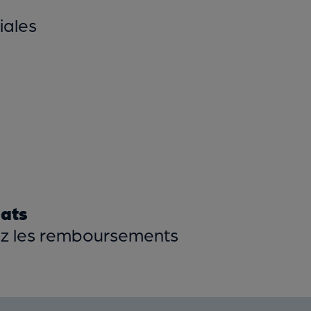
iales
rats
lez les remboursements