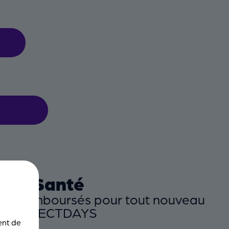
ance Santé
ions remboursés pour tout nouveau
code DIRECTDAYS
ent de