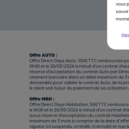
vous p
savoir
moment
Par
Offre AUTO :
Offre Direct Days Auto, 100€ TTC remboursés po
0h00 et le 20/05/2026 à minuit d’un contrat d
réserve d’acceptation du contrat Auto par Dir
virement bancaire dans un délai maximum de 3 m
demandés pour valider le contrat Auto, de la prise
le client soit à jour du paiement de sa cotisati
Offre MRH :
Offre Direct Days Habitation, 50€ TTC rembours
à 0h00 et le 20/05/2026 à minuit d’un contrat
(sous réserve d’acceptation du contrat Habita
maximum de 3 mois à compter de la date d'effet 
vigueur (ni suspendu, ni résilié, ni annulé) et 