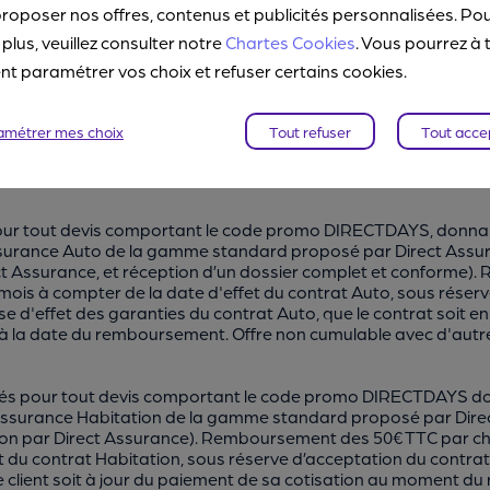
roposer nos offres, contenus et publicités personnalisées. Po
Mon devis santé
 plus, veuillez consulter notre
Chartes Cookies
. Vous pourrez à 
 paramétrer vos choix et refuser certains cookies.
amétrer mes choix
Tout refuser
Tout acce
ur tout devis comportant le code promo DIRECTDAYS, donnant l
’assurance Auto de la gamme standard proposé par Direct Ass
ect Assurance, et réception d’un dossier complet et conforme
ois à compter de la date d'effet du contrat Auto, sous réser
 d'effet des garanties du contrat Auto, que le contrat soit en vi
on à la date du remboursement. Offre non cumulable avec d'autr
és pour tout devis comportant le code promo DIRECTDAYS donna
 d’assurance Habitation de la gamme standard proposé par Dir
tion par Direct Assurance). Remboursement des 50€ TTC par ch
du contrat Habitation, sous réserve d’acceptation du contrat 
que le client soit à jour du paiement de sa cotisation au momen