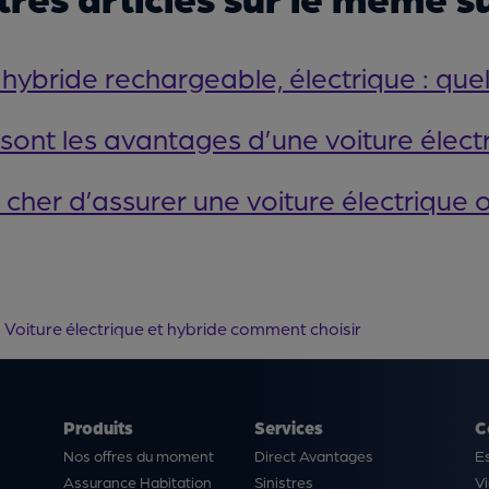
 hybride rechargeable, électrique : quel
sont les avantages d’une voiture élect
 cher d’assurer une voiture électrique 
Voiture électrique et hybride comment choisir
Produits
Services
C
Nos offres du moment
Direct Avantages
E
Assurance Habitation
Sinistres
Vi