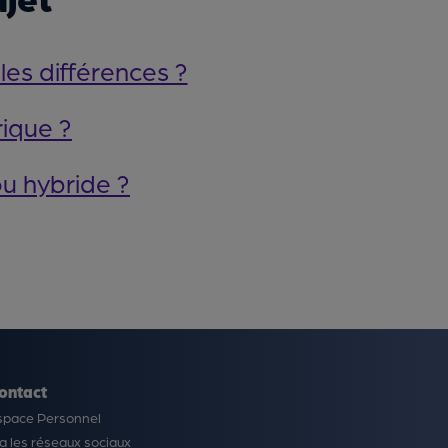
les différences ?
rique ?
ou hybride ?
ontact
space Personnel
a les réseaux sociaux