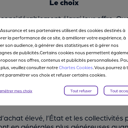
Le choix
considérablement élargi leur offre. Qu
s aurez le choix parmi plusieurs dizaine
 Assurance et ses partenaires utilisent des cookies destinés à
ures hybrides, à ce jour plus nombreus
rer la performance de ce site, à améliorer votre expérience, à
r son audience, à générer des statistiques et à gérer nos
Le prix
gnes de publicités.Certains cookies nous permettent égalem
roposer nos offres, contenus et publicités personnalisées. Po
mique équivalent, une voiture 100% éle
 plus, veuillez consulter notre
Chartes Cookies
. Vous pourrez à 
entre un modèle hybride et hybride recha
 paramétrer vos choix et refuser certains cookies.
liers d’euros supplémentaires pour un
amétrer mes choix
Tout refuser
Tout acce
Les aides
achat élevé, l’État et les collectivités
sont en générales plus généreuses quan