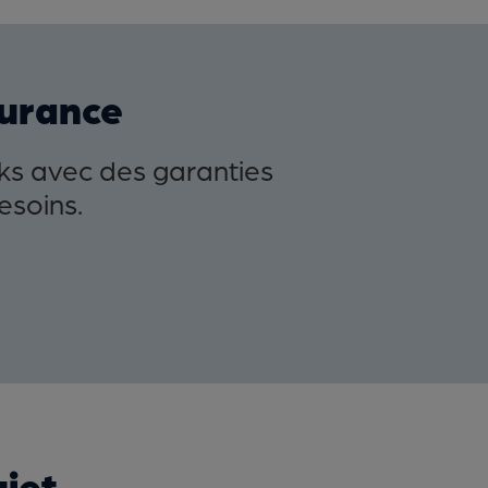
surance
ks avec des garanties
esoins.
ujet