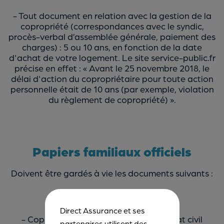
- Tout document en relation avec la gestion de la
copropriété (correspondances avec le syndic,
procès-verbal d’assemblée générale, paiement des
charges) : 5 ou 10 ans, en fonction de la date
d'achat de votre logement. Le site service-public.fr
précise en effet : « Avant le 25 novembre 2018, le
délai d'action du copropriétaire pour toute action
personnelle était de 10 ans (par exemple, violation
du règlement de copropriété) ».
Papiers familiaux officiels
Doivent être gardés à vie les documents suivants :
- Livret de famille
Direct Assurance et ses
- Copie intégrale ou extrait d’acte d’état civil
partenaires utilisent des