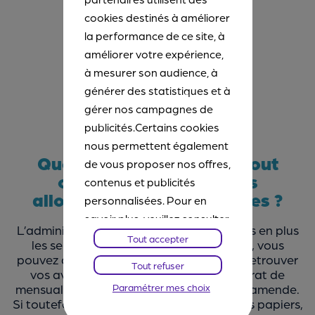
cookies destinés à améliorer
- Contrat de mariage
la performance de ce site, à
améliorer votre expérience,
- Jugement de divorce
à mesurer son audience, à
- Jugement d’adoption
générer des statistiques et à
gérer nos campagnes de
publicités.Certains cookies
nous permettent également
Quelle durée conserver tout
de vous proposer nos offres,
courrier concernant les
contenus et publicités
allocations, impôts et taxes ?
personnalisées. Pour en
savoir plus, veuillez consulter
L’administration fiscale développe de plus en plus
notre
Chartes Cookies
. Vous
Tout accepter
les services en ligne. Sur impots.gouv.fr, vous
pourrez à tout moment
pouvez désormais déclarer vos revenus, retrouver
Tout refuser
vos avis d’imposition, souscrire un contrat de
paramétrer vos choix et
mensualisation de vos impôts, régler une amende.
Paramétrer mes choix
refuser certains cookies.
Si toutefois vous conservez des justificatifs papiers,