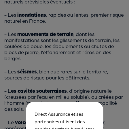
naturels prévisibles éventuels :
- Les
inondations
, rapides ou lentes, premier risque
naturel en France.
- Les
mouvements de terrain
, dont les
manifestations sont les glissements de terrain, les
coulées de boue, les éboulements ou chutes de
blocs de pierre, l’effondrement et l’érosion des
berges.
- Les
séismes
, bien que rares sur le territoire,
sources de risque pour les bâtiments.
- L
es cavités souterraines
, d'origine naturelle
(creusées par l’eau en milieu soluble), ou créées par
l’homme (tunnels…), pouvant affecter la stabilité
des sols.
Direct Assurance et ses
partenaires utilisent des
- Le
volcanisme
, bien que difficile à prévoir,
représente un risque naturel majeur, car les
cookies destinés à améliorer