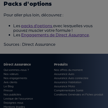
Packs d'options
Pour aller plus loin, découvrez :
Les
packs d’options
avec lesquelles vous
pouvez muscler votre formule !
Les
Engagements de Direct Assurance
.
Sources : Direct Assurance
Direct Assurance
Produits
Qui sommes-nous ?
Nos offres du moment
Nos valeurs
Assurance Auto
Nos engagements
Assurance Auto connectée
Avis clients
Assurance Habitation
Le Blog
Assurance Moto
Presse
Complémentaire Santé
Nos publicités
Conditions Générales et Fiches produit
Lexique de l'assurance
Rejoignez-nous
Mentions légales