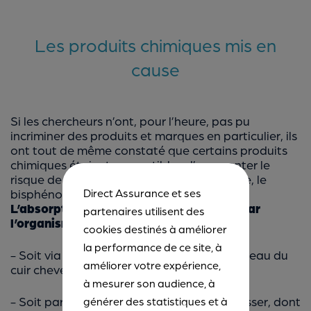
Les produits chimiques mis en
cause
Si les chercheurs n’ont, pour l’heure, pas pu
incriminer des produits et marques en particulier, ils
ont tout de même constaté que certains produits
chimiques étaient susceptibles d’augmenter le
risque de cancer. À savoir, le formaldéhyde, le
bisphénol A, le parabène et les métaux.
Direct Assurance et ses
L’absorption de ces produits chimiques par
partenaires utilisent des
l’organisme se ferait de deux manières
:
cookies destinés à améliorer
la performance de ce site, à
- Soit via des lésions ou des brûlures au niveau du
améliorer votre expérience,
cuir chevelu ;
à mesurer son audience, à
- Soit par l’utilisation combinée de fers à lisser, dont
générer des statistiques et à