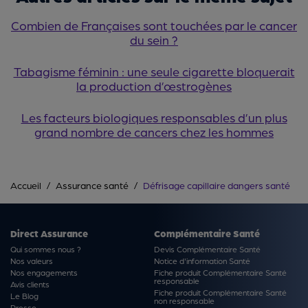
Combien de Françaises sont touchées par le cancer
du sein ?
Tabagisme féminin : une seule cigarette bloquerait
la production d’œstrogènes
Les facteurs biologiques responsables d’un plus
grand nombre de cancers chez les hommes
Accueil
Assurance santé
Défrisage capillaire dangers santé
Direct Assurance
Complémentaire Santé
Qui sommes nous ?
Devis Complémentaire Santé
Nos valeurs
Notice d'information Santé
Nos engagements
Fiche produit Complémentaire Santé
responsable
Avis clients
Fiche produit Complémentaire Santé
Le Blog
non responsable
Presse