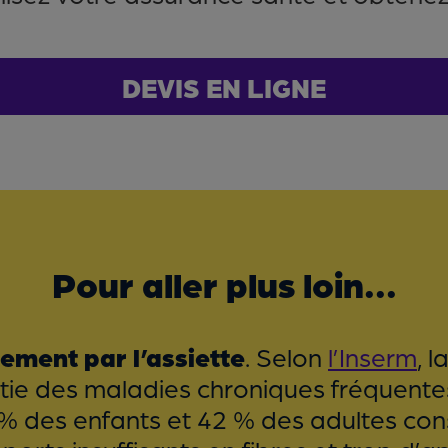
DEVIS EN LIGNE
Pour aller plus loin...
ment par l’assiette
. Selon
l’Inserm
, l
tie des maladies chroniques fréquentes. 
3 % des enfants et 42 % des adultes co