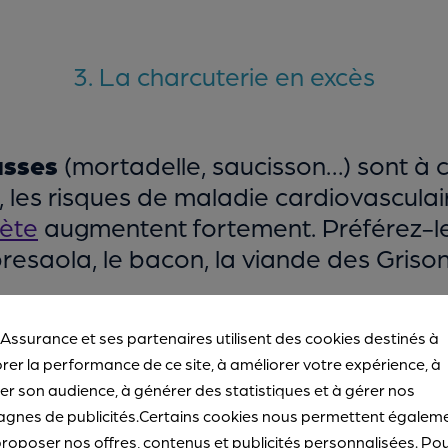
3. La charcuterie en excès
asses
(mortadelle, saucisson…) sont à
 les risques de maladie cardiovasculair
ète
augmentent fortement. Préférez-leu
resaola, le bacon, la viande des Grison
 Assurance et ses partenaires utilisent des cookies destinés à
rer la performance de ce site, à améliorer votre expérience, à
r son audience, à générer des statistiques et à gérer nos
4. Trop d’alcool
gnes de publicités.Certains cookies nous permettent égalem
roposer nos offres, contenus et publicités personnalisées. Po