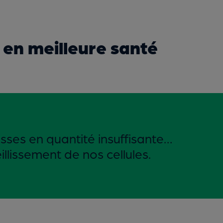
r en meilleure santé
ses en quantité insuffisante…
illissement de nos cellules.