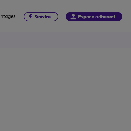
antages
Sinistre
Espace adhérent