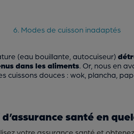
6. Modes de cuisson inadaptés
ture (eau bouillante, autocuiseur)
détr
nus dans les aliments
. Or, nous en a
es cuissons douces : wok, plancha, papi
f d’assurance santé en quelq
isez votre assurance santé et obtenez l