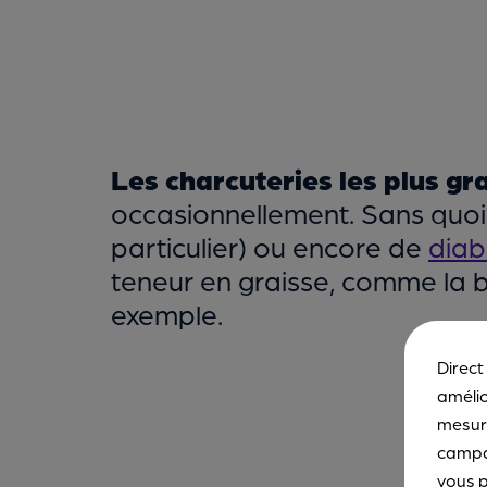
Les charcuteries les plus gr
occasionnellement. Sans quoi,
particulier) ou encore de
diab
teneur en graisse, comme la b
exemple.
Direct
amélio
mesure
campa
vous p