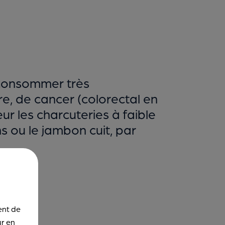
 consommer très
e, de cancer (colorectal en
r les charcuteries à faible
s ou le jambon cuit, par
ent de
ur en