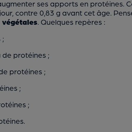
d’augmenter ses apports en protéines. C
r jour, contre 0,83 g avant cet âge. Pen
 végétales
. Quelques repères :
 ;
 de protéines ;
de protéines ;
éines ;
otéines ;
otéines.