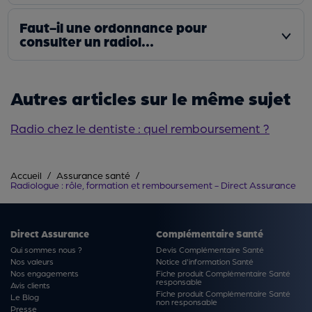
Faut-il une ordonnance pour
consulter un radiol...
Autres articles sur le même sujet
Radio chez le dentiste : quel remboursement ?
Accueil
Assurance santé
Radiologue : rôle, formation et remboursement - Direct Assurance
Direct Assurance
Complémentaire Santé
Qui sommes nous ?
Devis Complémentaire Santé
Nos valeurs
Notice d'information Santé
Nos engagements
Fiche produit Complémentaire Santé
responsable
Avis clients
Fiche produit Complémentaire Santé
Le Blog
non responsable
Presse