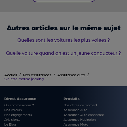
Autres articles sur le même sujet
Quelles sont les voitures les plus volées ?
Quelle voiture quand on est un jeune conducteur ?
Accueil
Nos assurances
Assurance auto
Sinistre mouse jacking
Direct Assurance
Produits
Qui sommes-nous ?
Nos offres du moment
Nos valeurs
Assurance Auto
Nos engagements
Assurance Auto connectée
Avis clients
Assurance Habitation
Le Blog
Assurance Moto