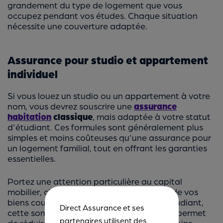
grandement du type de logement que vous
occupez pendant vos études. Chaque situation
nécessite une couverture adaptée.
Assurance pour studio et appartement
individuel
Si vous louez un studio ou un appartement à votre
nom, vous devrez souscrire une
assurance
habitation
classique
, mais adaptée à votre statut
d'étudiant. Ces formules sont généralement plus
simples et moins coûteuses qu'une assurance pour
un logement familial, tout en offrant les garanties
essentielles.
Portez une attention particulière au capital
mobilier, c'est-à-dire la valeur maximale de vos
biens couverts par l'assurance. Pour un étudiant,
Direct Assurance et ses
cette somme est souvent modeste, ce qui permet
partenaires utilisent des
de réduire le coût de la cotisation. Néanmoins,