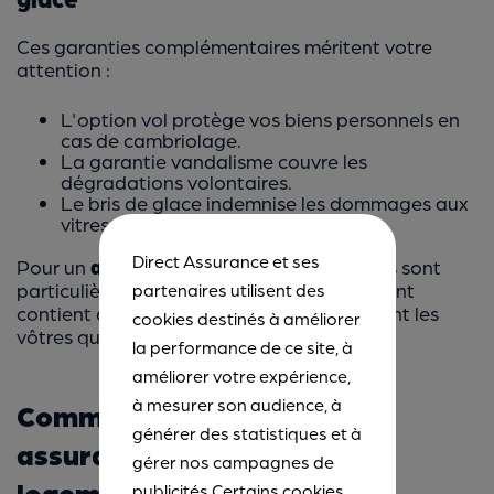
Ces garanties complémentaires méritent votre
attention :
L'option vol protège vos biens personnels en
cas de cambriolage.
La garantie vandalisme couvre les
dégradations volontaires.
Le bris de glace indemnise les dommages aux
vitres, miroirs et surfaces vitrées.
Direct Assurance et ses
Pour un
appartement meublé
, ces options sont
particulièrement pertinentes car le logement
partenaires utilisent des
contient davantage de biens de valeur, tant les
cookies destinés à améliorer
vôtres que ceux du propriétaire.
la performance de ce site, à
améliorer votre expérience,
à mesurer son audience, à
Comment choisir la bonne
générer des statistiques et à
assurance locataire pour un
gérer nos campagnes de
logement meublé ?
publicités.Certains cookies