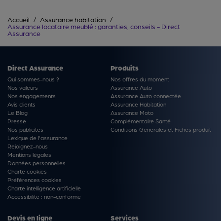
Accueil
Assurance habitation
Assurance locataire meublé : garanties, conseils - Direct
Assurance
Direct Assurance
Produits
Qui sommes-nous ?
Nos offres du moment
Nos valeurs
Assurance Auto
Nos engagements
Assurance Auto connectée
Avis clients
Assurance Habitation
Le Blog
Assurance Moto
Presse
Complémentaire Santé
Nos publicités
Conditions Générales et Fiches produit
Lexique de l'assurance
Rejoignez-nous
Mentions légales
Données personnelles
Charte cookies
Préférences cookies
Charte intelligence artificielle
Accessibilité : non-conforme
Devis en ligne
Services