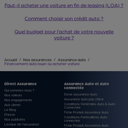
Faut-il acheter une voiture en fin de leasing (LOA) ?
Comment choisir son crédit auto ?
Quel budget pour l’achat de votre nouvelle
voiture ?
Accueil
Nos assurances
Assurance auto
Financement auto louer ou acheter voiture
Direct Assurance
Assurance Auto et Auto
connectée
Qui sommes-nous ?
Devis assurance Auto
Nos valeurs
Assurance auto pas chère
Nos engagements
Conditions Générales Auto & Auto
Avis clients
Connectée
Le Blog
Fiche Produit Assurance Auto
Presse
Conditions Particulières Auto
Nos publicités
connectée
Lexique de l'assurance
Fiche Produit Assurance Auto